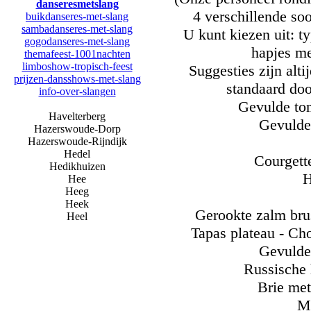
danseresmetslang
4 verschillende so
buikdanseres-met-slang
sambadanseres-met-slang
U kunt kiezen uit: t
gogodanseres-met-slang
hapjes me
themafeest-1001nachten
limboshow-tropisch-feest
Suggesties zijn alt
prijzen-dansshows-met-slang
standaard doo
info-over-slangen
Gevulde to
Havelterberg
Gevulde 
Hazerswoude-Dorp
Hazerswoude-Rijndijk
Hedel
Courgette
Hedikhuizen
H
Hee
Heeg
Heek
Gerookte zalm bru
Heel
Tapas plateau - Ch
Gevulde
Russische 
Brie met
Mi