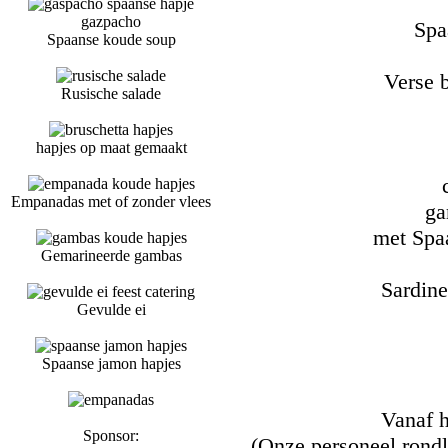
gazpacho
Spa
Spaanse koude soup
Verse b
Rusische salade
hapjes op maat gemaakt
Empanadas met of zonder vlees
ga
met Spa
Gemarineerde gambas
Sardine
Gevulde ei
Spaanse jamon hapjes
Vanaf h
Sponsor:
(Onze personeel rondl