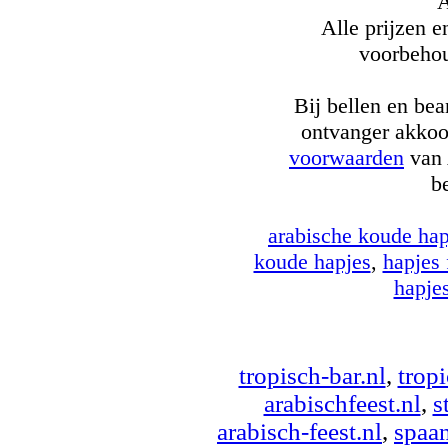
A
Alle prijzen e
voorbehou
Bij bellen en be
ontvanger akkoo
voorwaarden
van 
b
arabische koude hap
koude hapjes
,
hapjes 
hapje
tropisch-bar.nl
,
tropi
arabischfeest.nl
,
s
arabisch-feest.nl
,
spaan