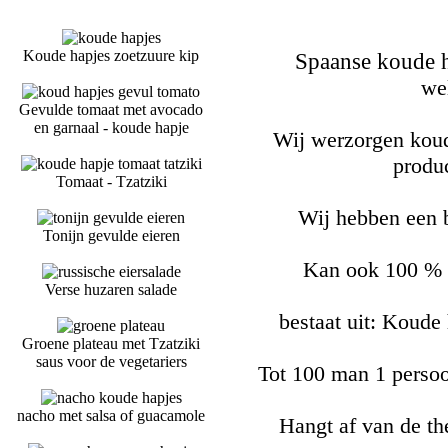
Koude hapjes zoetzuure kip
Spaanse koude h
we
Gevulde tomaat met avocado
en garnaal - koude hapje
Wij werzorgen koud
produ
Tomaat - Tzatziki
Wij hebben een b
Tonijn gevulde eieren
Kan ook 100 % h
Verse huzaren salade
bestaat uit: Koude
Groene plateau met Tzatziki
saus voor de vegetariers
Tot 100 man 1 persoo
nacho met salsa of guacamole
Hangt af van de t